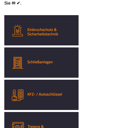
Sie ✉ ✔.