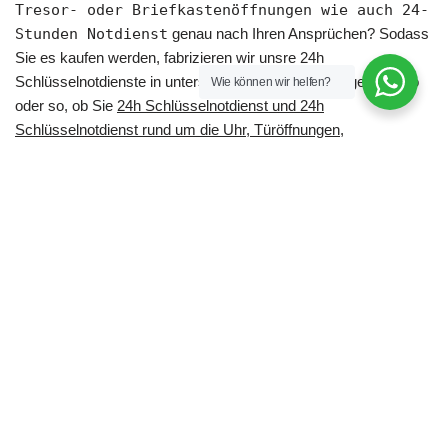
Tresor- oder Briefkastenöffnungen wie auch 24-
Stunden Notdienst
genau nach Ihren Ansprüchen? Sodass
Sie es kaufen werden, fabrizieren wir unsre 24h
Schlüsselnotdienste in unterschiedlichen Ausführungen an. So
Wie können wir helfen?
oder so, ob Sie
24h Schlüsselnotdienst und 24h
Schlüsselnotdienst rund um die Uhr, Türöffnungen,
Nottüröffnungen, KFZ-Öffnungen, Tresor- oder
Briefkastenöffnungen und 24-Stunden Notdienst
in
unterschiedlichen Farben und Größen wünschen, sie werden
bei der Reihe der 24h Schlüsselnotdienste definitiv garantiert
fündig. Zugleich stilvoll und zweckmäßig sind unsre 24h
Schlüsselnotdienste geformt. Immer und überall werden Sie das
24h Schlüsselnotdienst, 24-Stunden Notdienst und
Türöffnungen, Nottüröffnungen, KFZ-Öffnungen, Tresor- oder
Briefkastenöffnungen, 24h Schlüsselnotdienst rund um die Uhr
Ihrer Wahl so benutzen. Wir wissen als erfahrene
Schlüßelservice & Sicherheitsberater unserer 24h
Schlüsselnotdienste, was eine perfekte Beschaffenheit wert ist.