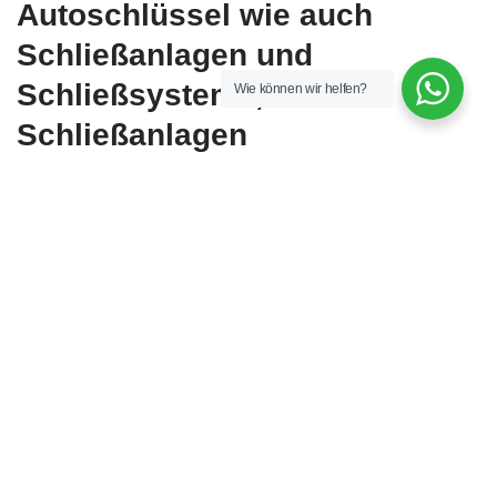
Autoschlüssel wie auch
Schließanlagen und
Schließsysteme,
Wie können wir helfen?
Schließanlagen
Öffnungsdienst in 35390
Gießen, wir richten uns nach
Ihren Ansprüchen.
Sie werden in einem individuellen Vorgespräch alles über den
Vorgang der Arbeiten kompetent; Wir gestalten gemeinsam
einen Zeitplan und erläutern die einzelnen Schritte. Lehnen Sie
sich zurück und profitieren Sie von der Erfahrung eines
bewährten Teams, während wir uns um Ihren Auftag kümmern.
Sie haben einen Gießener Schlüßelservice &