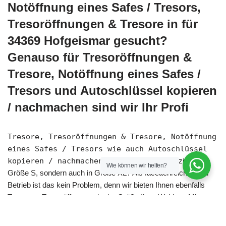
Notöffnung eines Safes / Tresors,
Tresoröffnungen & Tresore in für
34369 Hofgeismar gesucht?
Genauso für Tresoröffnungen &
Tresore, Notöffnung eines Safes /
Tresors und Autoschlüssel kopieren
/ nachmachen sind wir Ihr Profi
Tresore, Tresoröffnungen & Tresore, Notöffnung
eines Safes / Tresors wie auch Autoschlüssel
kopieren / nachmachen
benötigen Sie nicht einzig in
Wie können wir helfen?
Größe S, sondern auch in Größe XL? Als facettenreich tätiger
Betrieb ist das kein Problem, denn wir bieten Ihnen ebenfalls
Tresore & Tresoröffnungen in der Größe Ihrer Wahl an. Mit
einem
Tresore
unserem Unternehmen zeigen Sie nicht bloß
Beispiellosigkeit, statt dessen ebenfalls Weitsicht. Wir