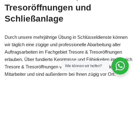
Tresoröffnungen und
Schließanlage
Durch unsere mehrjährige Übung in Schlüsseldienste können
wir täglich eine zügige und professionelle Abarbeitung aller
Auftragsarbeiten im Fachgebiet Tresore & Tresoröffnungen
erlauben. Über fundierte Kenntnisse und Fähigkeiten im Bereich
Wie können wir helfen?
Tresore & Tresoröffnungen verfügen unsre ausgebildeten
Mitarbeiter und sind außerderm bei Ihnen zügig vor Ort.
Tresore & Tresoröffnungen, für
Mengen warten wir auf Ihre
Sonderwünsche
Ein Fabrikat brauchen Sie als Sonderanfertigung? Kundennah,
so offeriert Ihnen unser Betrieb diesen Service. Tresore &