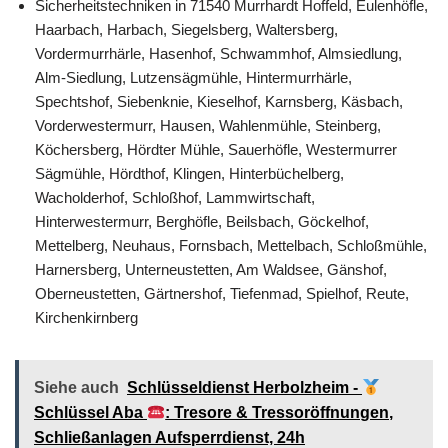
Sicherheitstechniken in 71540 Murrhardt Hoffeld, Eulenhöfle,
Haarbach, Harbach, Siegelsberg, Waltersberg,
Vordermurrhärle, Hasenhof, Schwammhof, Almsiedlung,
Alm-Siedlung, Lutzensägmühle, Hintermurrhärle,
Spechtshof, Siebenknie, Kieselhof, Karnsberg, Käsbach,
Vorderwestermurr, Hausen, Wahlenmühle, Steinberg,
Köchersberg, Hördter Mühle, Sauerhöfle, Westermurrer
Sägmühle, Hördthof, Klingen, Hinterbüchelberg,
Wacholderhof, Schloßhof, Lammwirtschaft,
Hinterwestermurr, Berghöfle, Beilsbach, Göckelhof,
Mettelberg, Neuhaus, Fornsbach, Mettelbach, Schloßmühle,
Harnersberg, Unterneustetten, Am Waldsee, Gänshof,
Oberneustetten, Gärtnershof, Tiefenmad, Spielhof, Reute,
Kirchenkirnberg
Siehe auch
Schlüsseldienst Herbolzheim -
Schlüssel Aba
: Tresore & Tressoröffnungen,
Schließanlagen Aufsperrdienst, 24h