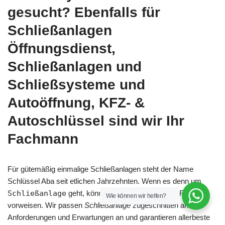
gesucht? Ebenfalls für
Schließanlagen
Öffnungsdienst,
Schließanlagen und
Schließsysteme und
Autoöffnung, KFZ- &
Autoschlüssel sind wir Ihr
Fachmann
Für gütemäßig einmalige Schließanlagen steht der Name
Schlüssel Aba seit etlichen Jahrzehnten. Wenn es denn um
Schließanlage
geht, können wir einen Haufen an Routine
Wie können wir helfen?
vorweisen. Wir passen
Schließanlage
zugeschnitten an Ihre
Anforderungen und Erwartungen an und garantieren allerbeste