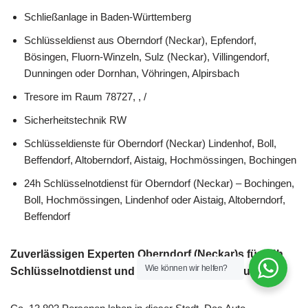
Schließanlage in Baden-Württemberg
Schlüsseldienst aus Oberndorf (Neckar), Epfendorf,
Bösingen, Fluorn-Winzeln, Sulz (Neckar), Villingendorf,
Dunningen oder Dornhan, Vöhringen, Alpirsbach
Tresore im Raum 78727, , /
Sicherheitstechnik RW
Schlüsseldienste für Oberndorf (Neckar) Lindenhof, Boll,
Beffendorf, Altoberndorf, Aistaig, Hochmössingen, Bochingen
24h Schlüsselnotdienst für Oberndorf (Neckar) – Bochingen,
Boll, Hochmössingen, Lindenhof oder Aistaig, Altoberndorf,
Beffendorf
Zuverlässigen Experten Oberndorf (Neckar)s für 24h
Wie können wir helfen?
Schlüsselnotdienst und Schlüsseldienst gesucht?