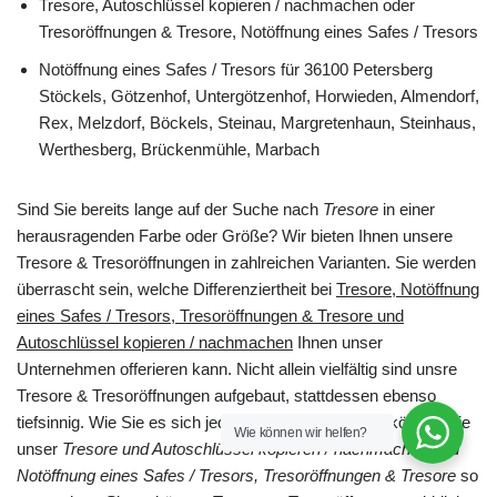
Tresore, Autoschlüssel kopieren / nachmachen oder
Tresoröffnungen & Tresore, Notöffnung eines Safes / Tresors
Notöffnung eines Safes / Tresors für 36100 Petersberg
Stöckels, Götzenhof, Untergötzenhof, Horwieden, Almendorf,
Rex, Melzdorf, Böckels, Steinau, Margretenhaun, Steinhaus,
Werthesberg, Brückenmühle, Marbach
Sind Sie bereits lange auf der Suche nach
Tresore
in einer
herausragenden Farbe oder Größe? Wir bieten Ihnen unsere
Tresore & Tresoröffnungen in zahlreichen Varianten. Sie werden
überrascht sein, welche Differenziertheit bei
Tresore, Notöffnung
eines Safes / Tresors, Tresoröffnungen & Tresore und
Autoschlüssel kopieren / nachmachen
Ihnen unser
Unternehmen offerieren kann. Nicht allein vielfältig sind unsre
Tresore & Tresoröffnungen aufgebaut, stattdessen ebenso
tiefsinnig. Wie Sie es sich jederzeit erträumt haben, können Sie
Wie können wir helfen?
unser
Tresore und Autoschlüssel kopieren / nachmachen und
Notöffnung eines Safes / Tresors, Tresoröffnungen & Tresore
so