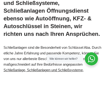
und Schließsysteme,
Schließanlagen Öffnungsdienst
ebenso wie Autoöffnung, KFZ- &
Autoschlüssel in Steinen, wir
richten uns nach Ihren Ansprüchen.
Schließanlagen sind die Besonderheit von Schlüssel Aba. Durch
etliche Jahre Erfahrung und passende Kompetenz, können Sie
von uns nur allerbeste Beschaffenheit erwarten. Mit einem
Wie können wir helfen?
maßgeschneidert auf Ihre Bedürfnisse angepassten
Schließanlage, Schließanlagen und Schließsysteme,
Schließanlagen Öffnungsdienst, Autoöffnung, KFZ- &
Autoschlüssel
bleiben keinerlei Anforderungen offen! Natürlich
werden sämtliche Schließanlagen nur aus allerbesten
Materialien gefertigt, die sämtlichen Anforderungen gerecht
werden. Für Schlüsseldienste offerieren wir als Schlüßelservice
& Sicherheitsberater Ihnen ein umfassendes Sortiment an