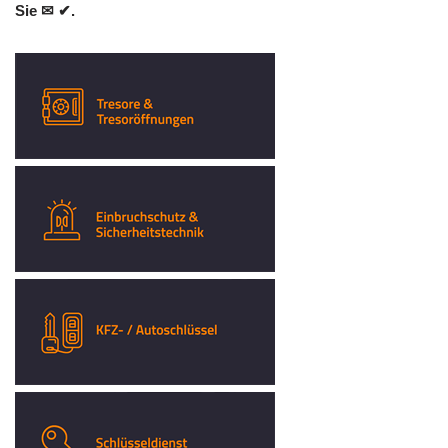
Sie ✉ ✔.